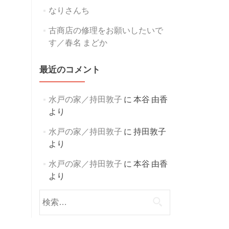
なりさんち
古商店の修理をお願いしたいで
す／春名 まどか
最近のコメント
水戸の家／持田敦子
に
本谷 由香
より
水戸の家／持田敦子
に
持田敦子
より
水戸の家／持田敦子
に
本谷 由香
より
検
索: