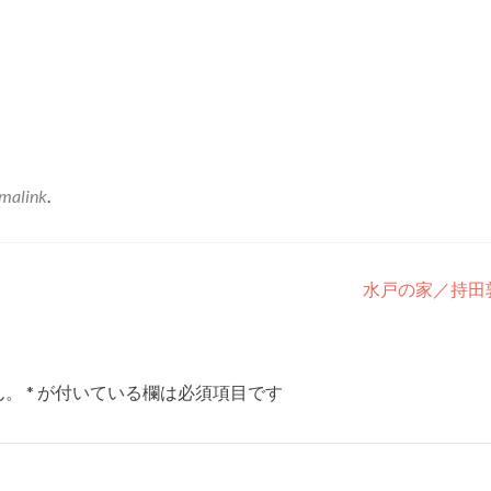
malink
.
水戸の家／持田
ん。
*
が付いている欄は必須項目です