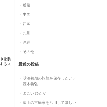
近畿
中国
四国
九州
沖縄
その他
浄化装
するス
最近の投稿
明治初期の旅籠を保存したい／
茂木義弘
よこい ゆたか
富山の古民家を活用してほしい