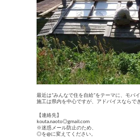
最近は”みんなで住を自給”をテーマに、モバ
施工は県内を中心ですが、アドバイスならで
【連絡先】
kouta.naoto◎gmail.com
※迷惑メール防止のため、
◎を@に変えてください。