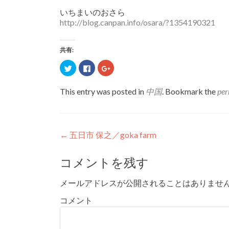
いちまいのおさら
http://blog.canpan.info/osara/?1354190321
共有:
ク
F
ク
リ
a
リ
ッ
c
ッ
ク
e
ク
This entry was posted in
中国
. Bookmark the
per
し
b
し
て
o
て
T
o
G
w
k
o
i
で
o
Post
←
五日市 保之／goka farm
t
共
g
t
有
l
navigation
e
す
e
コメントを残す
r
る
+
で
に
で
共
は
共
メールアドレスが公開されることはありませ
有
ク
有
(
リ
(
コメント
新
ッ
新
し
ク
し
い
し
い