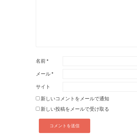
ウ
て
ウ
ィ
く
ィ
ン
だ
ン
ド
さ
ド
ウ
い
ウ
で
(
で
開
新
開
き
し
き
ま
い
ま
す
ウ
す
)
ィ
)
ン
ド
名前
*
ウ
で
メール
*
開
き
ま
サイト
す
)
新しいコメントをメールで通知
新しい投稿をメールで受け取る